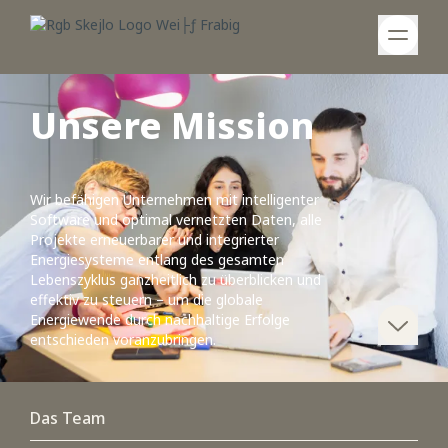
Unsere Mission
Wir befähigen Unternehmen mit intelligenter
Software und optimal vernetzten Daten, alle
Projekte erneuerbarer und integrierter
Energiesysteme entlang des gesamten
Lebenszyklus ganzheitlich zu überblicken und
effektiv zu steuern – um die globale
Energiewende durch nachhaltige Erfolge
entschieden voranzubringen.
Das Team