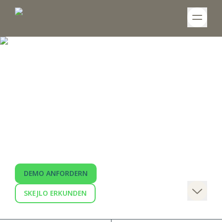
Software for
Renewables
skejlo ist die Software für die
Projektentwicklung & -verwaltung für
Unternehmen der Erneuerbaren Energien-
Branche und bietet eine 360°-Perspektive auf
den Lifecycle von Energieparks.
DEMO ANFORDERN
SKEJLO ERKUNDEN