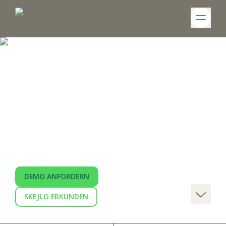
Software for
Renewables
skejlo ist die Software für die
Projektentwicklung & -verwaltung für
Unternehmen der Erneuerbaren Energien-
Branche und bietet eine 360°-Perspektive auf
den Lifecycle von Energieparks.
DEMO ANFORDERN
SKEJLO ERKUNDEN